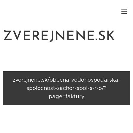
ZVEREJNENE.SK
zverejnene.sk/obecna-vodohospodarska-
spolocnost-sachor-spol-s-r-o/?
page=faktury